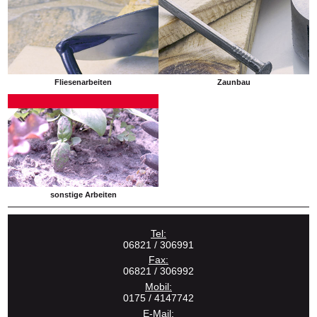
Fliesenarbeiten
Zaunbau
sonstige Arbeiten
Tel:
06821 / 306991
Fax:
06821 / 306992
Mobil:
0175 / 4147742
E-Mail: